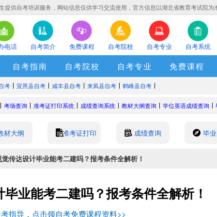
生提供自考培训服务，网站信息仅供学习交流使用，官方信息以湖北省教育考试院为
办电话
自考简介
免费课程
自考院校
自考专业
自考系统
自考指南
自考院校
自考专业
免费课程
自考
宣恩县自考
咸丰县自考
来凤县自考
鹤峰县自考
考场查询
准考证打印系统
成绩查询系统
教材大纲查询
学位英语成绩查询
教材大纲
准考证打印
成绩查询
毕业
考视觉传达设计毕业能考二建吗？报考条件全解析！
计毕业能考二建吗？报考条件全解析！
考指导，点击领自考免费课程资料>>