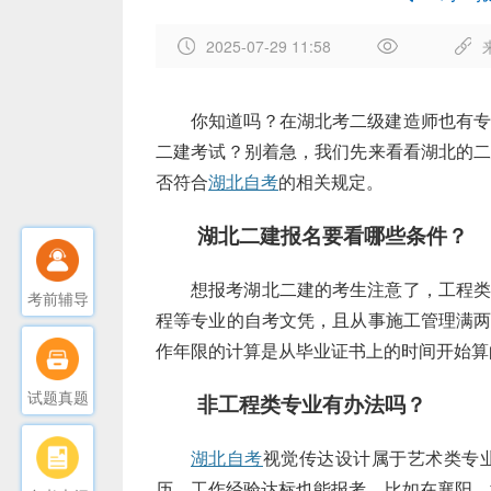
2025-07-29 11:58
作
者
你知道吗？在湖北考二级建造师也有
：
二建考试？别着急，我们先来看看湖北的
[
d
否符合
湖北自考
的相关规定。
b
:
湖北二建报名要看哪些条件？
作
者
]
想报考湖北二建的考生注意了，工程
考前辅导
程等专业的自考文凭，且从事施工管理满
作年限的计算是从毕业证书上的时间开始算
试题真题
非工程类专业有办法吗？
湖北自考
视觉传达设计属于艺术类专
历，工作经验达标也能报考。比如在襄阳、