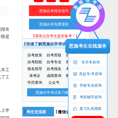
恩施自考报名指导
恩施自考免费课程
能报名
【请各位自考生提前备考！】
年限是
快速了解恩施自学考试
恩施考生在线服务
自考政策
自考答疑
自考指南
自考院校
自考专业
免费课程
专升本咨询
报名指导
自考报名
考场查询
土木工
高起专/本咨询
准考证
成绩查询
教材大纲
忘了工
学历查询
公众号
交流群
学校专业咨询
恩施自学考试复习教材
考前辅导咨询
复习礼包领取
以上学
考生交流群
微信公众号
025